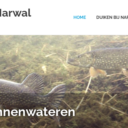
Narwal
HOME
DUIKEN BIJ N
innenwateren