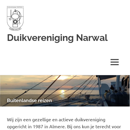
Duikvereniging Narwal
Duikvereniging
Narwal
MENU
Ga
naar
de
inhoud
Buitenlandse reizen
Wij zijn een gezellige en actieve duikvereniging
opgericht in 1987 in Almere. Bij ons kun je terecht voor