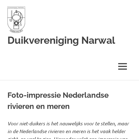
Duikvereniging Narwal
Duikvereniging
Narwal
MENU
Ga
naar
Foto-impressie Nederlandse
de
rivieren en meren
inhoud
Voor niet-duikers is het nauwelijks voor te stellen, maar
in de Nederlandse rivieren en meren is het vaak helder
zicht, en veel te zien. Hieronder volgt een impressie van