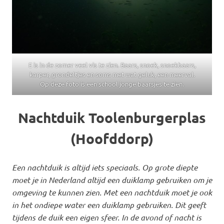
E is in de zomer veel vis te zien. Baars, snoek, snoekbaars,
karper, grondeltjes en soms met wat geluk, een meerval.
Op deze foto is een school jonge baarsjes te zien.
Nachtduik Toolenburgerplas
(Hoofddorp)
Een nachtduik is altijd iets speciaals. Op grote diepte
moet je in Nederland altijd een duiklamp gebruiken om je
omgeving te kunnen zien. Met een nachtduik moet je ook
in het ondiepe water een duiklamp gebruiken. Dit geeft
tijdens de duik een eigen sfeer. In de avond of nacht is