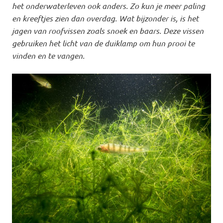
het onderwaterleven ook anders. Zo kun je meer paling
en kreeftjes zien dan overdag. Wat bijzonder is, is het
jagen van roofvissen zoals snoek en baars. Deze vissen
gebruiken het licht van de duiklamp om hun prooi te
vinden en te vangen.