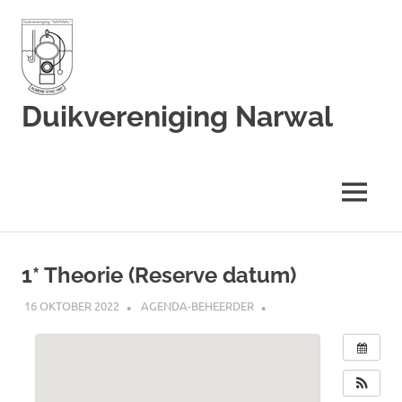
Duikvereniging Narwal
Duikvereniging
Narwal
MENU
Ga
naar
1* Theorie (Reserve datum)
de
inhoud
16 OKTOBER 2022
AGENDA-BEHEERDER