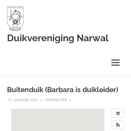
Duikvereniging Narwal
Duikvereniging
Narwal
MENU
Ga
naar
Buitenduik (Barbara is duikleider)
de
inhoud
17 JANUARI 2022
WEBMASTER