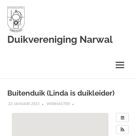
Duikvereniging Narwal
Duikvereniging
Narwal
MENU
Ga
naar
Buitenduik (Linda is duikleider)
de
inhoud
22 JANUARI 2023
WEBMASTER