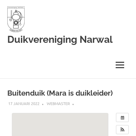
Duikvereniging Narwal
Duikvereniging
Narwal
MENU
Ga
naar
Buitenduik (Mara is duikleider)
de
inhoud
17 JANUARI 2022
WEBMASTER