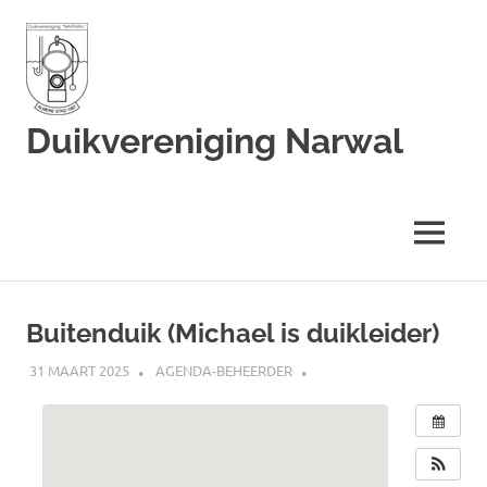
Duikvereniging Narwal
Duikvereniging
Narwal
MENU
Ga
naar
Buitenduik (Michael is duikleider)
de
inhoud
31 MAART 2025
AGENDA-BEHEERDER