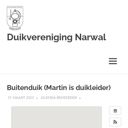
Duikvereniging Narwal
Duikvereniging
Narwal
MENU
Ga
naar
Buitenduik (Martin is duikleider)
de
inhoud
31 MAART 2025
AGENDA-BEHEERDER