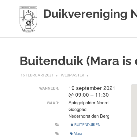
Duikvereniging 
Duikvereniging
Ga
Narwal
naar
de
Buitenduik (Mara is 
inhoud
16 FEBRUARI 2021
WEBMASTER
19 september 2021
WANNEER:
@ 09:00 – 11:30
Spiegelpolder Noord
WAAR:
Googpad
Nederhorst den Berg
BUITENDUIKEN
Mara