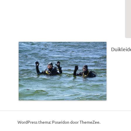
Duikleid
This post was imported from a CSV/ICS file.
WordPress thema: Poseidon door ThemeZee.