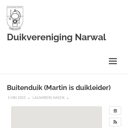
Duikvereniging Narwal
Duikvereniging
Narwal
MENU
Ga
naar
Buitenduik (Martin is duikleider)
de
inhoud
5 MEI 2025
LAUWRENS HAECK