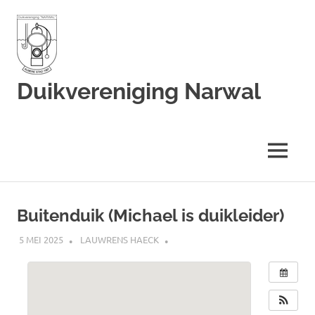
Duikvereniging Narwal
Duikvereniging
Narwal
MENU
Ga
naar
Buitenduik (Michael is duikleider)
de
inhoud
5 MEI 2025
LAUWRENS HAECK