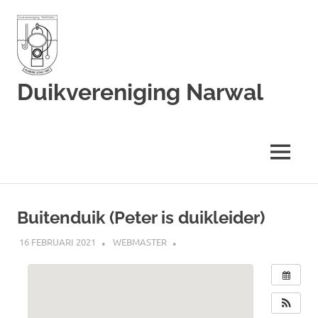
Duikvereniging Narwal
Duikvereniging
Narwal
MENU
Ga
naar
Buitenduik (Peter is duikleider)
de
inhoud
16 FEBRUARI 2021
WEBMASTER