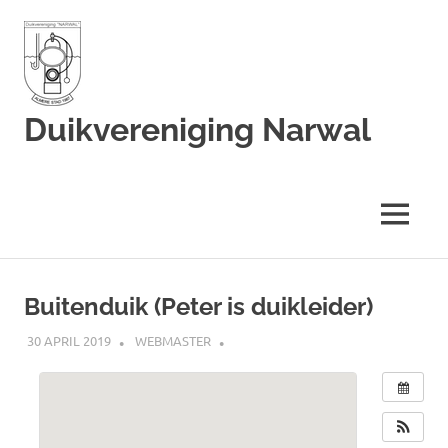
Duikvereniging Narwal
Duikvereniging
Narwal
MENU
Ga
naar
Buitenduik (Peter is duikleider)
de
inhoud
30 APRIL 2019
WEBMASTER