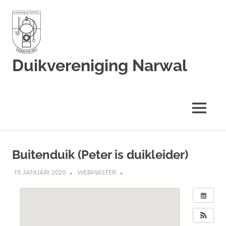
Duikvereniging Narwal
Duikvereniging
Narwal
MENU
Ga
naar
Buitenduik (Peter is duikleider)
de
inhoud
19 JANUARI 2020
WEBMASTER