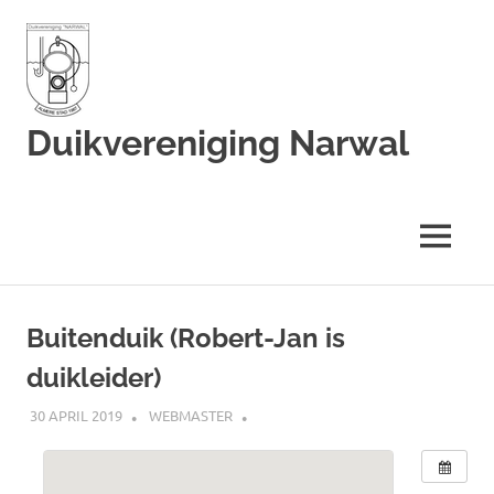
Duikvereniging Narwal
Duikvereniging
Narwal
MENU
Ga
naar
Buitenduik (Robert-Jan is
de
duikleider)
inhoud
30 APRIL 2019
WEBMASTER