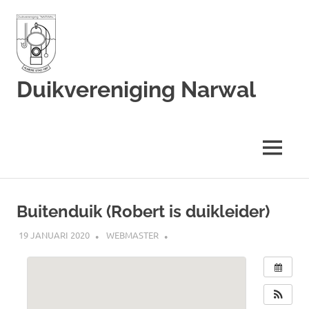
Duikvereniging Narwal
Duikvereniging
Narwal
MENU
Ga
naar
Buitenduik (Robert is duikleider)
de
inhoud
19 JANUARI 2020
WEBMASTER