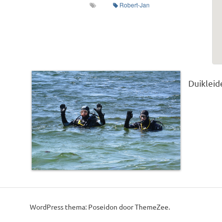
Robert-Jan
Duikleid
This post was imported from a CSV/ICS file.
WordPress thema: Poseidon door ThemeZee.