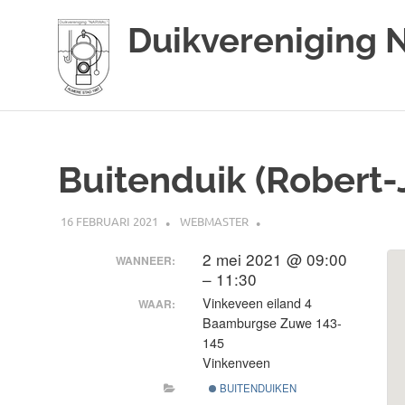
Duikvereniging 
Duikvereniging
Ga
Narwal
naar
de
Buitenduik (Robert-J
inhoud
16 FEBRUARI 2021
WEBMASTER
2 mei 2021 @ 09:00
WANNEER:
– 11:30
Vinkeveen eiland 4
WAAR:
Baamburgse Zuwe 143-
145
Vinkenveen
BUITENDUIKEN