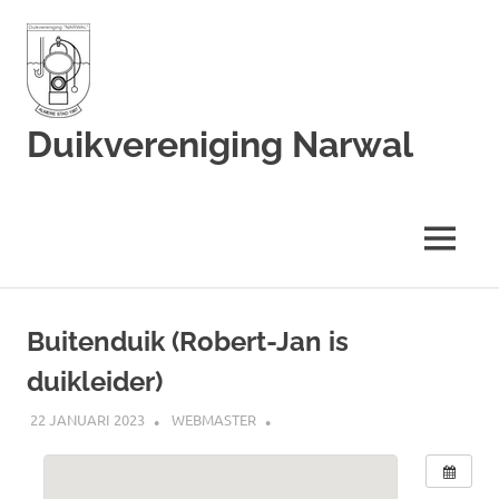
Duikvereniging Narwal
Duikvereniging
Narwal
MENU
Ga
naar
Buitenduik (Robert-Jan is
de
duikleider)
inhoud
22 JANUARI 2023
WEBMASTER