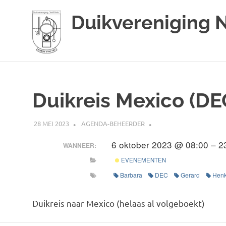
Duikvereniging 
Duikvereniging
Ga
Narwal
naar
de
Duikreis Mexico (DE
inhoud
28 MEI 2023
AGENDA-BEHEERDER
6 oktober 2023 @ 08:00 – 2
WANNEER:
EVENEMENTEN
Barbara
DEC
Gerard
Hen
Duikreis naar Mexico (helaas al volgeboekt)