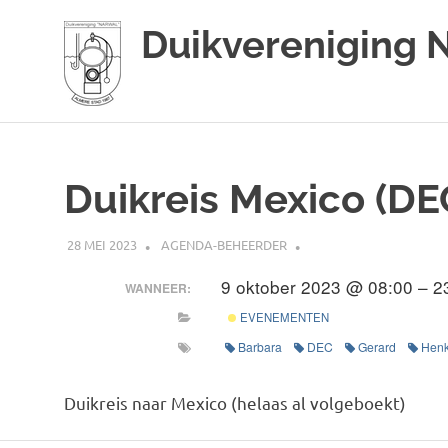
Duikvereniging 
Duikvereniging
Ga
Narwal
naar
de
Duikreis Mexico (DE
inhoud
28 MEI 2023
AGENDA-BEHEERDER
9 oktober 2023 @ 08:00 – 2
WANNEER:
EVENEMENTEN
Barbara
DEC
Gerard
Hen
Duikreis naar Mexico (helaas al volgeboekt)