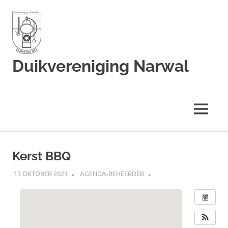
Duikvereniging Narwal
Duikvereniging
Narwal
MENU
Ga
naar
Kerst BBQ
de
inhoud
13 OKTOBER 2021
AGENDA-BEHEERDER