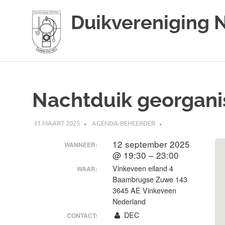
Duikvereniging 
Duikvereniging
Ga
Narwal
naar
de
Nachtduik georgani
inhoud
31 MAART 2025
AGENDA-BEHEERDER
12 september 2025
WANNEER:
@ 19:30 – 23:00
Vinkeveen eiland 4
WAAR:
Baambrugse Zuwe 143
3645 AE Vinkeveen
Nederland
DEC
CONTACT: