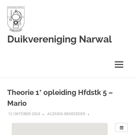
Duikvereniging Narwal
Duikvereniging
Narwal
MENU
Ga
naar
Theorie 1* opleiding Hfdstk 5 –
de
Mario
inhoud
12 OKTOBER 2024
AGENDA-BEHEERDER