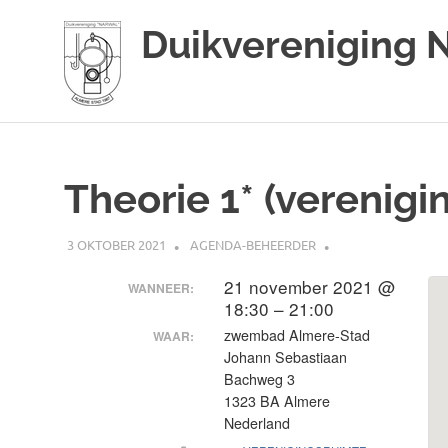
Duikvereniging 
Duikvereniging
Ga
Narwal
naar
de
Theorie 1* (verenigi
inhoud
3 OKTOBER 2021
AGENDA-BEHEERDER
21 november 2021 @
WANNEER:
18:30 – 21:00
zwembad Almere-Stad
WAAR:
Johann Sebastiaan
Bachweg 3
1323 BA Almere
Nederland