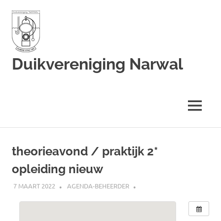
Duikvereniging Narwal
Duikvereniging
Narwal
MENU
Ga
naar
theorieavond / praktijk 2*
de
opleiding nieuw
inhoud
7 MAART 2022
AGENDA-BEHEERDER