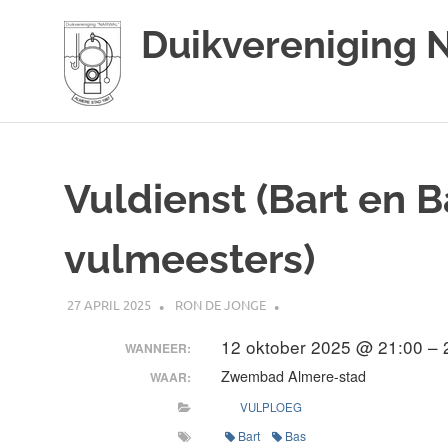
Duikvereniging 
Duikvereniging
Ga
Narwal
naar
de
Vuldienst (Bart en B
inhoud
vulmeesters)
27 APRIL 2025
RON DE JONGE
12 oktober 2025 @ 21:00 – 
WANNEER:
Zwembad Almere-stad
WAAR:
VULPLOEG
Bart
Bas