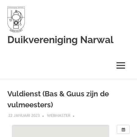
Duikvereniging Narwal
Duikvereniging
Narwal
MENU
Ga
naar
Vuldienst (Bas & Guus zijn de
de
vulmeesters)
inhoud
22 JANUARI 2023
WEBMASTER