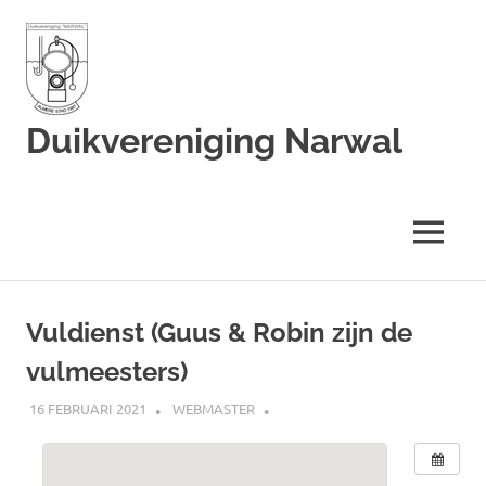
Duikvereniging Narwal
Duikvereniging
Narwal
MENU
Ga
naar
Vuldienst (Guus & Robin zijn de
de
vulmeesters)
inhoud
16 FEBRUARI 2021
WEBMASTER