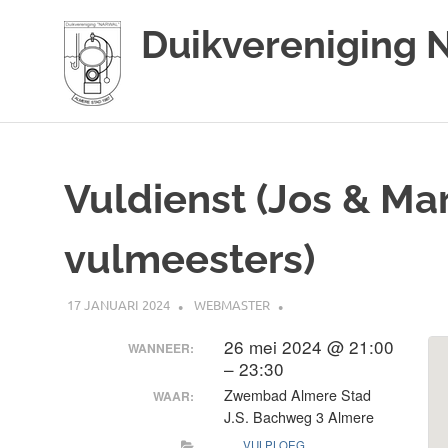
Duikvereniging 
Duikvereniging
Ga
Narwal
naar
de
Vuldienst (Jos & Mar
inhoud
vulmeesters)
17 JANUARI 2024
WEBMASTER
26 mei 2024 @ 21:00
WANNEER:
– 23:30
Zwembad Almere Stad
WAAR:
J.S. Bachweg 3 Almere
VULPLOEG