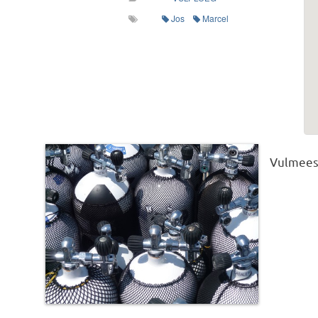
Jos
Marcel
Vulmeest
This post was imported from a CSV/ICS file.