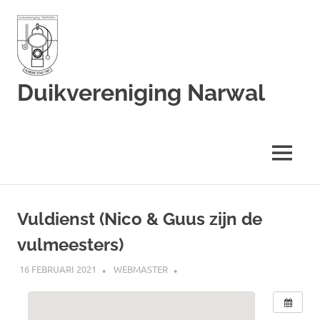
Duikvereniging Narwal
Duikvereniging
Narwal
MENU
Ga
naar
Vuldienst (Nico & Guus zijn de
de
vulmeesters)
inhoud
16 FEBRUARI 2021
WEBMASTER