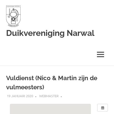
Duikvereniging Narwal
Duikvereniging
Narwal
MENU
Ga
naar
Vuldienst (Nico & Martin zijn de
de
vulmeesters)
inhoud
19 JANUARI 2020
WEBMASTER