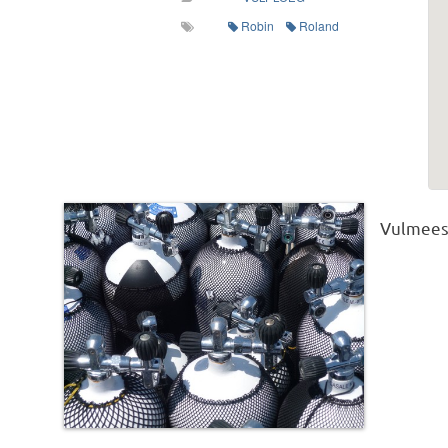
Robin
Roland
Vulmeest
This post was imported from a CSV/ICS file.