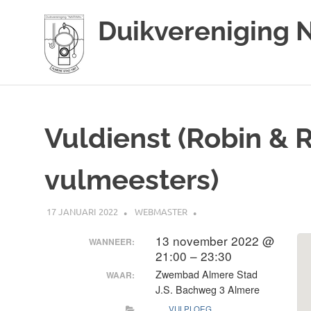
Duikvereniging 
Duikvereniging
Ga
Narwal
naar
de
Vuldienst (Robin & R
inhoud
vulmeesters)
17 JANUARI 2022
WEBMASTER
13 november 2022 @
WANNEER:
21:00 – 23:30
Zwembad Almere Stad
WAAR:
J.S. Bachweg 3 Almere
VULPLOEG