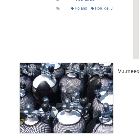
Roland
Ron_de_J
Vulmees
This post was imported from a CSV/ICS file.