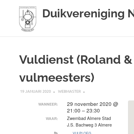
Duikvereniging 
Duikvereniging
Ga
Narwal
naar
de
Vuldienst (Roland &
inhoud
vulmeesters)
19 JANUARI 2020
WEBMASTER
29 november 2020 @
WANNEER:
21:00 – 23:30
Zwembad Almere Stad
WAAR:
J.S. Bachweg 3 Almere
VULPLOEG