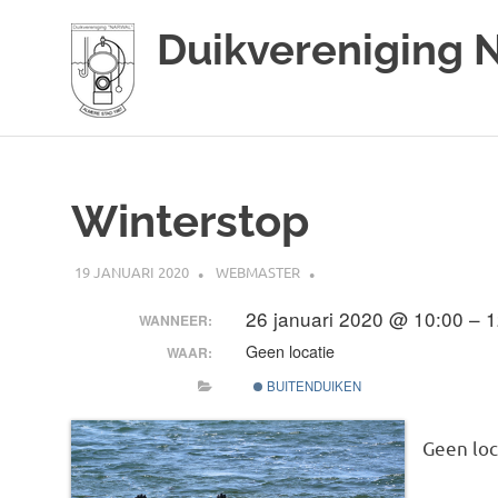
Duikvereniging 
Duikvereniging
Ga
Narwal
naar
de
Winterstop
inhoud
19 JANUARI 2020
WEBMASTER
26 januari 2020 @ 10:00 – 
WANNEER:
Geen locatie
WAAR:
BUITENDUIKEN
Geen loc