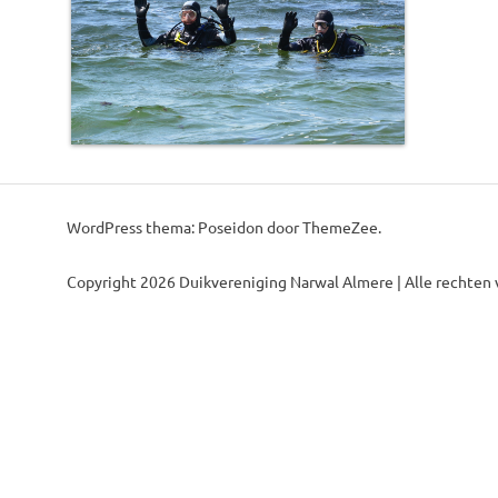
This post was imported from a CSV/ICS file.
WordPress thema: Poseidon door ThemeZee.
Copyright 2026 Duikvereniging Narwal Almere | Alle rechten