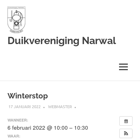
Duikvereniging Narwal
Duikvereniging
Narwal
MENU
Ga
naar
Winterstop
de
inhoud
17 JANUARI 2022
WEBMASTER
WANNEER:
6 februari 2022 @ 10:00 – 10:30
WAAR: