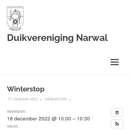
Duikvereniging Narwal
Duikvereniging
Narwal
MENU
Ga
naar
Winterstop
de
inhoud
17 JANUARI 2022
WEBMASTER
WANNEER:
18 december 2022 @ 10:00 – 10:30
WAAR: