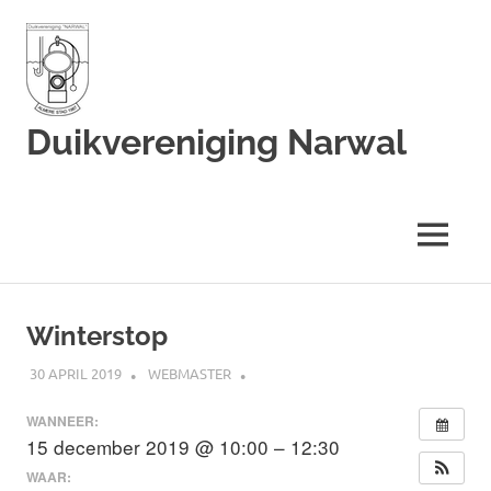
Duikvereniging Narwal
Duikvereniging
Narwal
MENU
Ga
naar
Winterstop
de
inhoud
30 APRIL 2019
WEBMASTER
WANNEER:
15 december 2019 @ 10:00 – 12:30
WAAR: