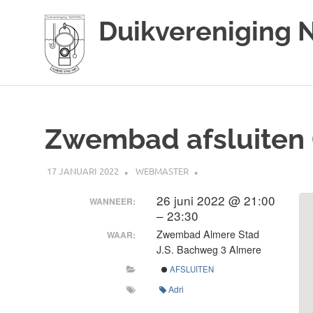
Duikvereniging 
Duikvereniging
Ga
Narwal
naar
de
Zwembad afsluiten (A
inhoud
17 JANUARI 2022
WEBMASTER
26 juni 2022 @ 21:00
WANNEER:
– 23:30
Zwembad Almere Stad
WAAR:
J.S. Bachweg 3 Almere
AFSLUITEN
Adri