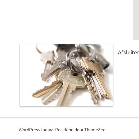
Afsluiter
This post was imported from a CSV/ICS file.
WordPress thema: Poseidon door ThemeZee.