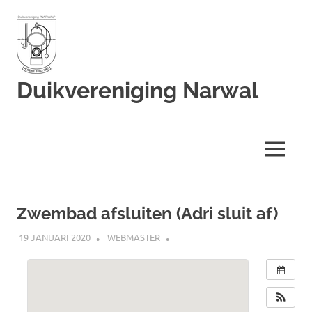
Duikvereniging Narwal
Duikvereniging
Narwal
MENU
Ga
naar
Zwembad afsluiten (Adri sluit af)
de
inhoud
19 JANUARI 2020
WEBMASTER