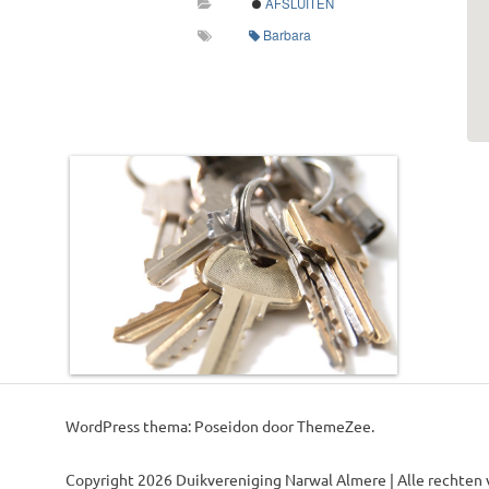
AFSLUITEN
Barbara
WordPress thema: Poseidon door ThemeZee.
Copyright 2026 Duikvereniging Narwal Almere | Alle rechten