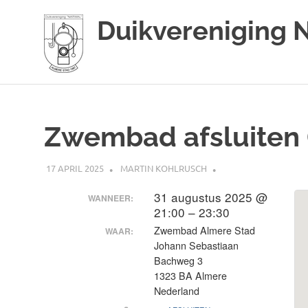
Duikvereniging 
Duikvereniging
Ga
Narwal
naar
de
Zwembad afsluiten (
inhoud
17 APRIL 2025
MARTIN KOHLRUSCH
31 augustus 2025 @
WANNEER:
21:00 – 23:30
Zwembad Almere Stad
WAAR:
Johann Sebastiaan
Bachweg 3
1323 BA Almere
Nederland