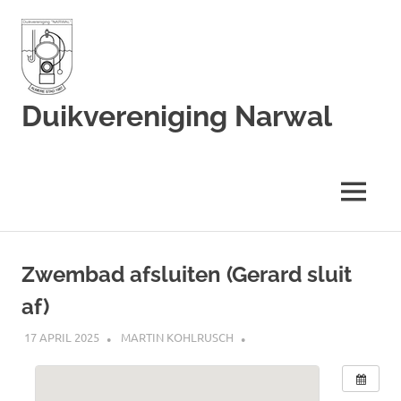
Duikvereniging Narwal
Duikvereniging
Narwal
MENU
Ga
naar
Zwembad afsluiten (Gerard sluit
de
af)
inhoud
17 APRIL 2025
MARTIN KOHLRUSCH