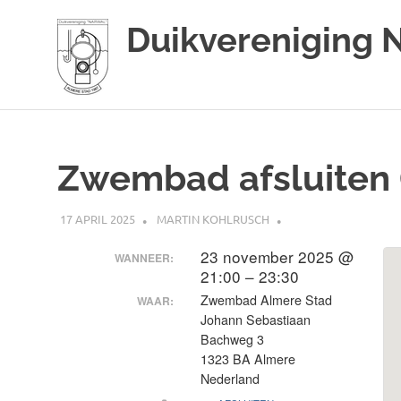
Duikvereniging 
Duikvereniging
Ga
Narwal
naar
de
Zwembad afsluiten (
inhoud
17 APRIL 2025
MARTIN KOHLRUSCH
23 november 2025 @
WANNEER:
21:00 – 23:30
Zwembad Almere Stad
WAAR:
Johann Sebastiaan
Bachweg 3
1323 BA Almere
Nederland