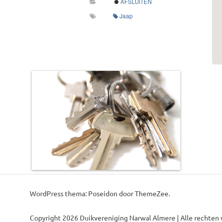
AFSLUITEN
Jaap
WordPress thema: Poseidon door ThemeZee.
Copyright 2026 Duikvereniging Narwal Almere | Alle rechten