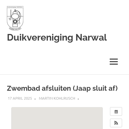
Duikvereniging Narwal
Duikvereniging
Narwal
MENU
Ga
naar
Zwembad afsluiten (Jaap sluit af)
de
inhoud
17 APRIL 2025
MARTIN KOHLRUSCH