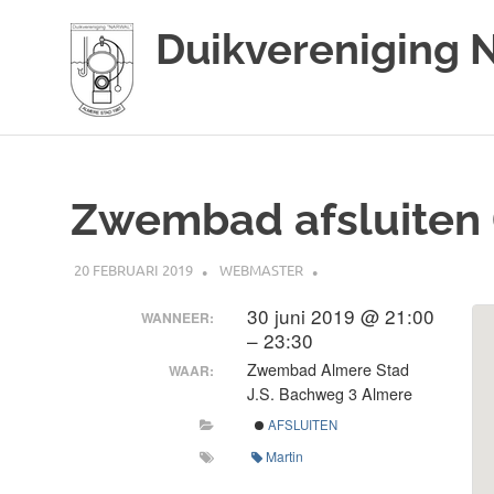
Duikvereniging 
Duikvereniging
Ga
Narwal
naar
de
Zwembad afsluiten (M
inhoud
20 FEBRUARI 2019
WEBMASTER
30 juni 2019 @ 21:00
WANNEER:
– 23:30
Zwembad Almere Stad
WAAR:
J.S. Bachweg 3 Almere
AFSLUITEN
Martin