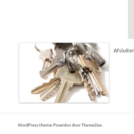
Afsluite
This post was imported from a CSV/ICS file.
WordPress thema: Poseidon door ThemeZee.