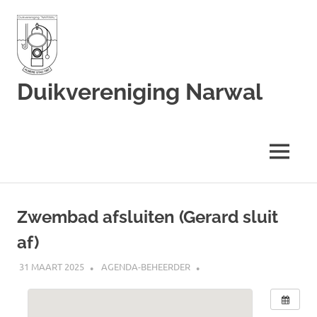
Duikvereniging Narwal
Duikvereniging
Narwal
MENU
Ga
naar
Zwembad afsluiten (Gerard sluit
de
af)
inhoud
31 MAART 2025
AGENDA-BEHEERDER