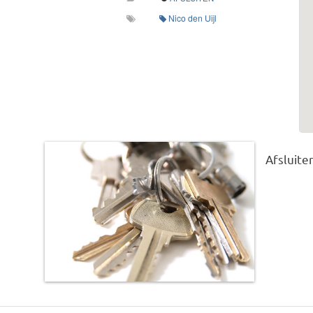
Nico den Uijl
Afsluiter
This post was imported from a CSV/ICS file.