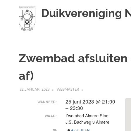
Duikvereniging 
Duikvereniging
Ga
Narwal
naar
de
Zwembad afsluiten (
inhoud
af)
22 JANUARI 2023
WEBMASTER
25 juni 2023 @ 21:00
WANNEER:
– 23:30
Zwembad Almere Stad
WAAR:
J.S. Bachweg 3 Almere
AFSLUITEN