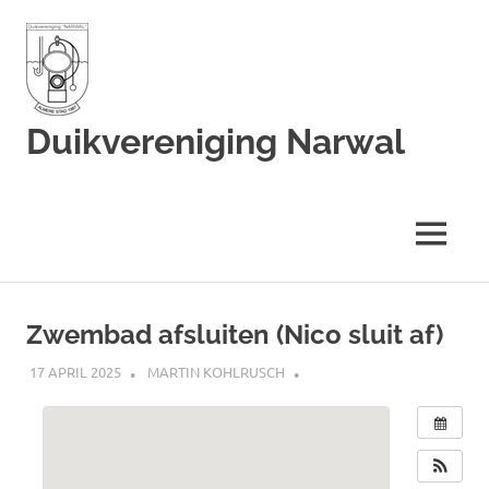
Duikvereniging Narwal
Duikvereniging
Narwal
MENU
Ga
naar
Zwembad afsluiten (Nico sluit af)
de
inhoud
17 APRIL 2025
MARTIN KOHLRUSCH