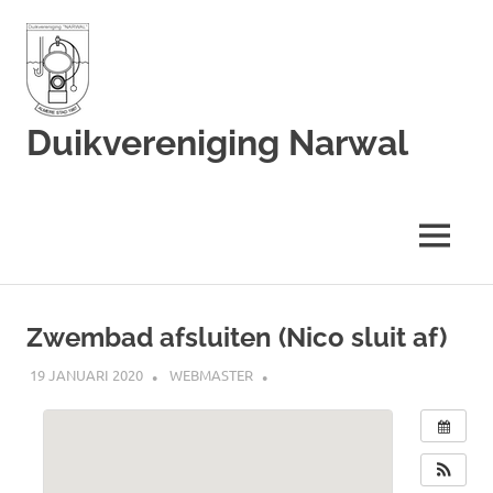
Duikvereniging Narwal
Duikvereniging
Narwal
MENU
Ga
naar
Zwembad afsluiten (Nico sluit af)
de
inhoud
19 JANUARI 2020
WEBMASTER