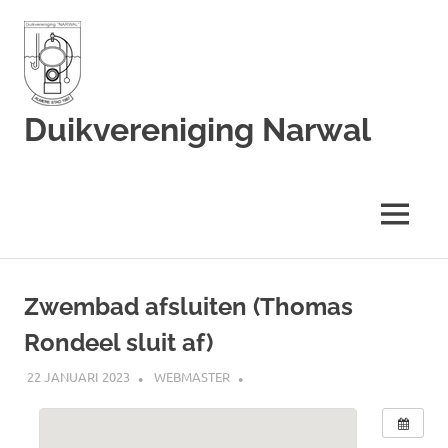
Duikvereniging Narwal
Duikvereniging
Narwal
MENU
Ga
naar
Zwembad afsluiten (Thomas
de
Rondeel sluit af)
inhoud
22 JANUARI 2023
WEBMASTER